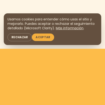
Usamos cookies para entender cómo usas el sitio y
mejorarlo. Puedes aceptar o rechazar el seguimiento
detallado (Microsoft Clarity).
Más información
.
RECHAZAR
ACEPTAR
Apóyanos donando
$169
al
mes