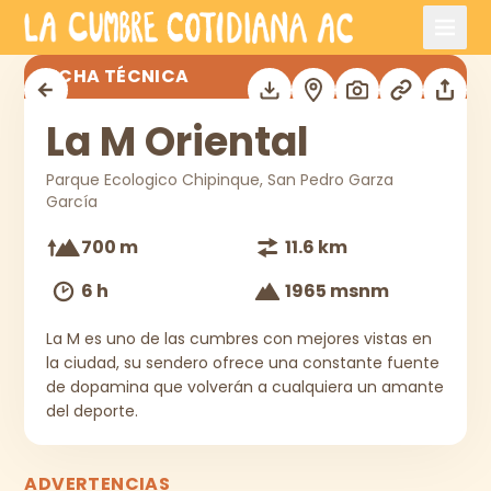
Saltar al contenido principal
La M Oriental
FICHA TÉCNICA
La M Oriental
Parque Ecologico Chipinque, San Pedro Garza
García
700 m
11.6 km
6 h
1965 msnm
La M es uno de las cumbres con mejores vistas en
la ciudad, su sendero ofrece una constante fuente
de dopamina que volverán a cualquiera un amante
del deporte.
ADVERTENCIAS