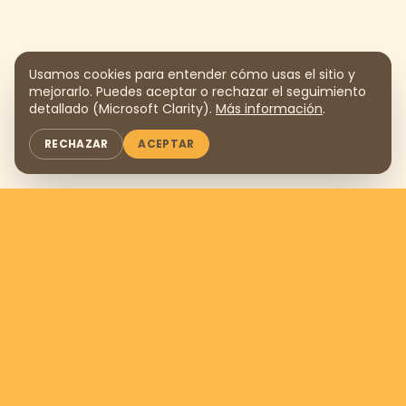
Usamos cookies para entender cómo usas el sitio y
mejorarlo. Puedes aceptar o rechazar el seguimiento
detallado (Microsoft Clarity).
Más información
.
RECHAZAR
ACEPTAR
Apóyanos donando
$169
al
mes