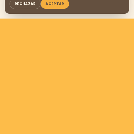
RECHAZAR
ACEPTAR
Apóyanos donando
$169
al
mes
QUIERO AYUDAR