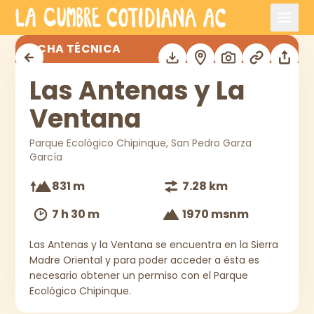
Saltar al contenido principal
Las Antenas y La Ventana
FICHA TÉCNICA
Las Antenas y La
Ventana
Parque Ecológico Chipinque, San Pedro Garza
García
831 m
7.28 km
7 h 30 m
1970 msnm
Las Antenas y la Ventana se encuentra en la Sierra
Madre Oriental y para poder acceder a ésta es
necesario obtener un permiso con el Parque
Ecológico Chipinque.