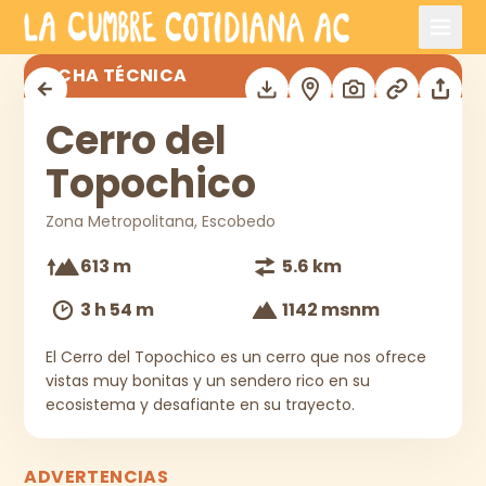
Saltar al contenido principal
Cerro del Topochico
FICHA TÉCNICA
Cerro del
Topochico
Zona Metropolitana, Escobedo
613 m
5.6 km
3 h 54 m
1142 msnm
El Cerro del Topochico es un cerro que nos ofrece
vistas muy bonitas y un sendero rico en su
ecosistema y desafiante en su trayecto.
ADVERTENCIAS