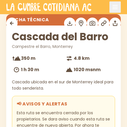
Saltar al contenido principal
Cascada del Barro
FICHA TÉCNICA
Cascada del Barro
Campestre el Barro, Monterrey
350 m
4.8 km
1 h 30 m
1020 msnm
Cascada ubicada en el sur de Monterrey ideal para
todo senderista.
📢 AVISOS Y ALERTAS
Esta ruta se encuentra cerrada por los
propietarios. Se dara aviso cuando esta ruta se
encuentre de nueva abierta. Por ahora te