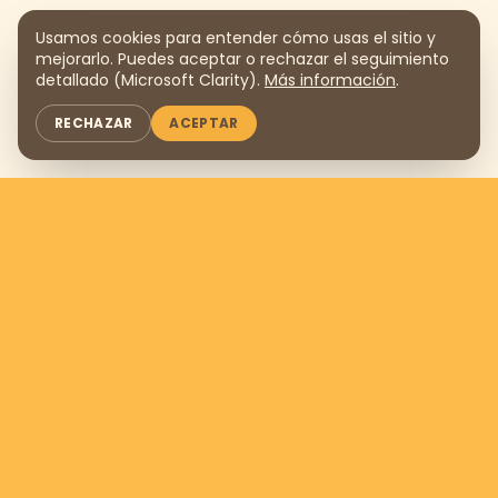
Usamos cookies para entender cómo usas el sitio y
mejorarlo. Puedes aceptar o rechazar el seguimiento
detallado (Microsoft Clarity).
Más información
.
RECHAZAR
ACEPTAR
Apóyanos donando
$169
al
mes
QUIERO AYUDAR