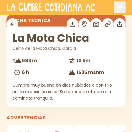
Saltar al contenido principal
La Mota Chica
FICHA TÉCNICA
La Mota Chica
Cerro de la Mota Chica, García
693 m
10 km
6 h
1535 msnm
Cumbre muy buena en días nublados o con frío
por la exposición solar. Su terreno te ofrece una
caminata tranquila.
ADVERTENCIAS