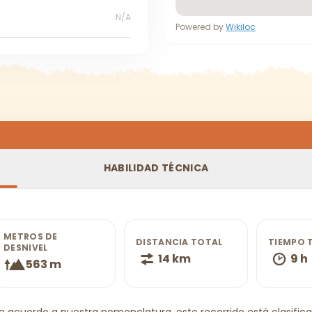
N/A
Powered by
Wikiloc
HABILIDAD TÉCNICA
METROS DE
DISTANCIA TOTAL
TIEMPO 
DESNIVEL
14 km
9 h
563 m
e acuerdo a nuestra nomenclatura, este recorrido está clasificado