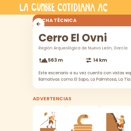
Saltar al contenido principal
Cerro El Ovni
FICHA TÉCNICA
Cerro El Ovni
Región Arqueológica de Nuevo León, García
563 m
14 km
Este escenario a su vez cuenta con vistas 
llamativas como El Sapo, La Palmitosa, La Tía
ADVERTENCIAS