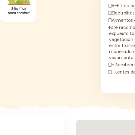
5–6 L de a
Electrolitos
Alimentos 
Este recorri
expuesto tod
vegetación 
entre tramos
manera, la 
vestimenta:
- Sombrero
- Lentes de