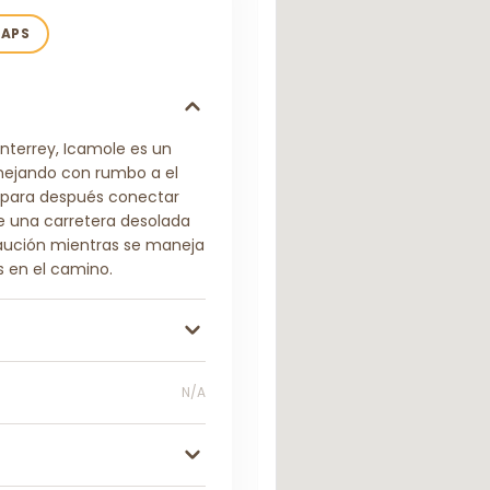
MAPS
nterrey, Icamole es un
anejando con rumbo a el
n para después conectar
e una carretera desolada
aución mientras se maneja
s en el camino.
N/A