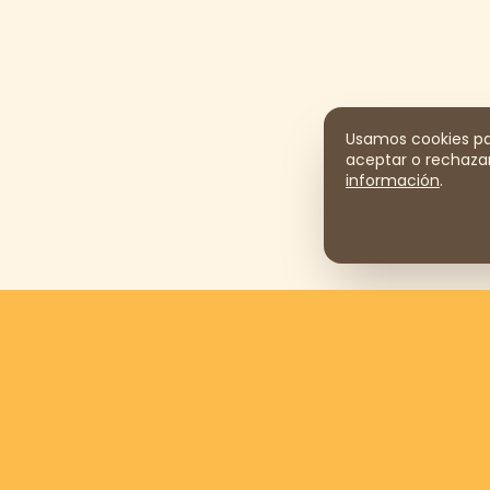
Usamos cookies par
aceptar o rechazar
información
.
Apóyanos donando