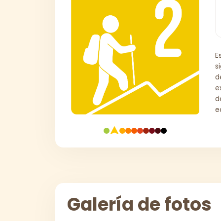
E
s
d
e
d
e
Galería de fotos