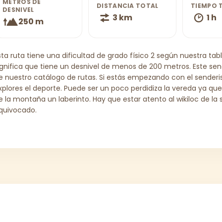
METROS DE
DISTANCIA TOTAL
TIEMPO 
DESNIVEL
3 km
1 h
250 m
sta ruta tiene una dificultad de grado físico 2 según nuestra tabl
ignifica que tiene un desnivel de menos de 200 metros. Este s
e nuestro catálogo de rutas. Si estás empezando con el senderi
xplores el deporte. Puede ser un poco perdidiza la vereda ya q
e la montaña un laberinto. Hay que estar atento al wikiloc de la s
quivocado.