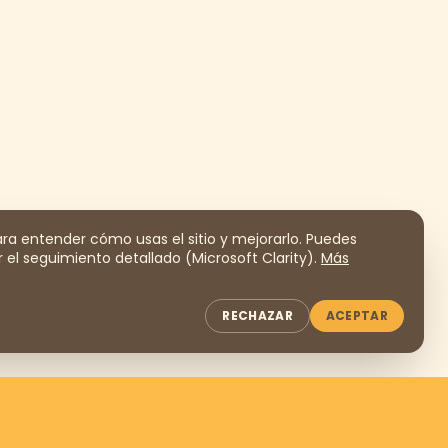
a entender cómo usas el sitio y mejorarlo. Puedes
 el seguimiento detallado (Microsoft Clarity).
Más
RECHAZAR
ACEPTAR