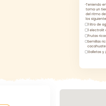
Teniendo en 
toma un tie
del ritmo d
los siguient
1 litro de a
1 electrolit
Frutas ric
Semillas ri
cacahuates
Galletas y 