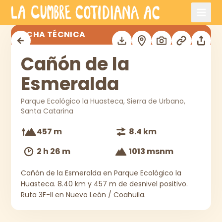
Saltar al contenido principal
Cañón de la Esmeralda
FICHA TÉCNICA
Cañón de la
Esmeralda
Parque Ecológico la Huasteca, Sierra de Urbano,
Santa Catarina
457 m
8.4 km
2 h 26 m
1013 msnm
Cañón de la Esmeralda en Parque Ecológico la
Huasteca. 8.40 km y 457 m de desnivel positivo.
Ruta 3F-II en Nuevo León / Coahuila.