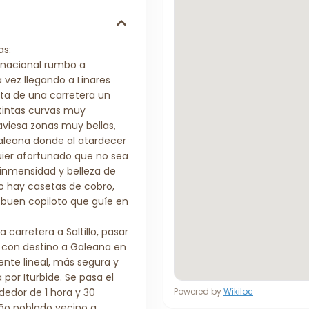
as:
a nacional rumbo a
 vez llegando a Linares
ata de una carretera un
stintas curvas muy
aviesa zonas muy bellas,
aleana donde al atardecer
uier afortunado que no sea
 inmensidad y belleza de
no hay casetas de cobro,
 buen copiloto que guíe en
 carretera a Saltillo, pasar
r con destino a Galeana en
nte lineal, más segura y
 por Iturbide. Se pasa el
dedor de 1 hora y 30
Powered by
Wikiloc
eño poblado vecino a