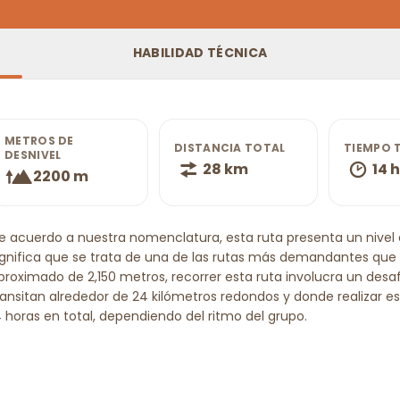
HABILIDAD TÉCNICA
METROS DE
DISTANCIA TOTAL
TIEMPO 
DESNIVEL
28 km
14 h
2200 m
e acuerdo a nuestra nomenclatura, esta ruta presenta un nivel de
ignifica que se trata de una de las rutas más demandantes que e
proximado de 2,150 metros, recorrer esta ruta involucra un des
ransitan alrededor de 24 kilómetros redondos y donde realizar
4 horas en total, dependiendo del ritmo del grupo.