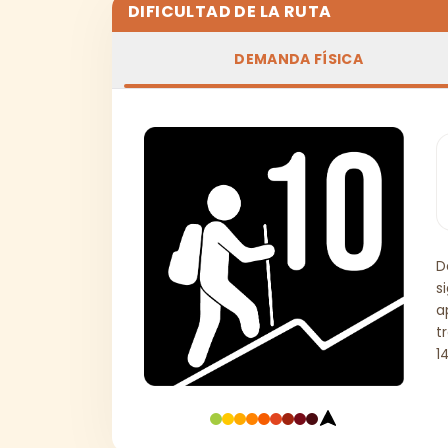
DIFICULTAD DE LA RUTA
DEMANDA FÍSICA
D
s
a
t
1