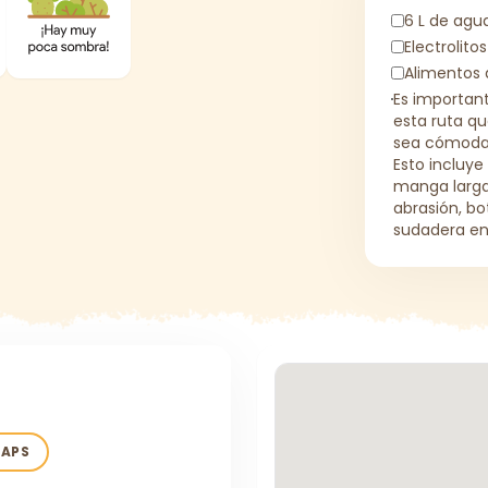
6 L de agu
Electrolitos
Alimentos 
Es importan
esta ruta qu
sea cómoda y
Esto incluye
manga larga 
abrasión, bo
sudadera en
MAPS