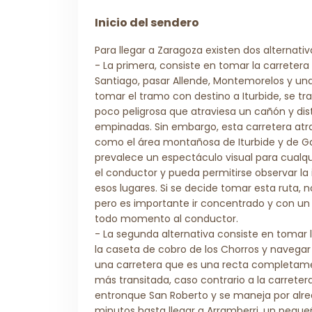
Inicio del sendero
Para llegar a Zaragoza existen dos alternativ
- La primera, consiste en tomar la carreter
Santiago, pasar Allende, Montemorelos y una
tomar el tramo con destino a Iturbide, se tr
poco peligrosa que atraviesa un cañón y di
empinadas. Sin embargo, esta carretera atr
como el área montañosa de Iturbide y de G
prevalece un espectáculo visual para cualq
el conductor y pueda permitirse observar la
esos lugares. Si se decide tomar esta ruta, 
pero es importante ir concentrado y con un
todo momento al conductor.
- La segunda alternativa consiste en tomar la
la caseta de cobro de los Chorros y navega
una carretera que es una recta completame
más transitada, caso contrario a la carretera
entronque San Roberto y se maneja por alre
minutos hasta llegar a Arramberri, un pequ