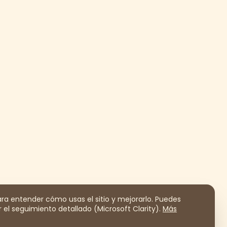
a entender cómo usas el sitio y mejorarlo. Puedes
 el seguimiento detallado (Microsoft Clarity).
Más