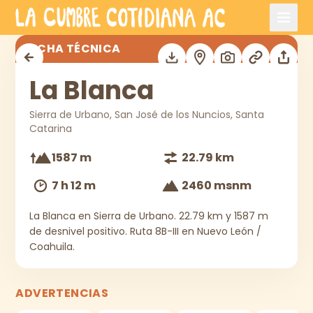
Saltar al contenido principal
La Blanca
FICHA TÉCNICA
La Blanca
Sierra de Urbano, San José de los Nuncios, Santa
Catarina
1587 m
22.79 km
7 h 12 m
2460 msnm
La Blanca en Sierra de Urbano. 22.79 km y 1587 m
de desnivel positivo. Ruta 8B-III en Nuevo León /
Coahuila.
ADVERTENCIAS