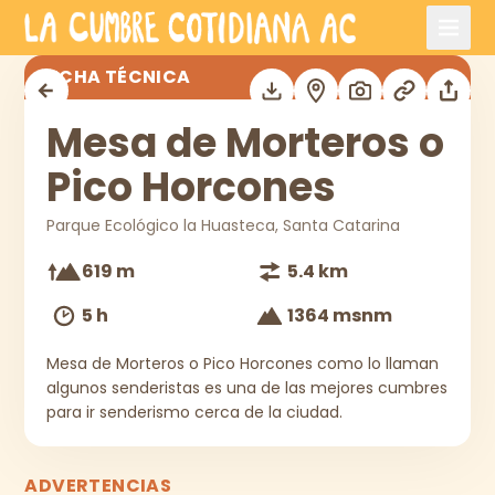
Saltar al contenido principal
Mesa de Morteros o Pico Horcones
FICHA TÉCNICA
Mesa de Morteros o
Pico Horcones
Parque Ecológico la Huasteca, Santa Catarina
619 m
5.4 km
5 h
1364 msnm
Mesa de Morteros o Pico Horcones como lo llaman
algunos senderistas es una de las mejores cumbres
para ir senderismo cerca de la ciudad.
ADVERTENCIAS