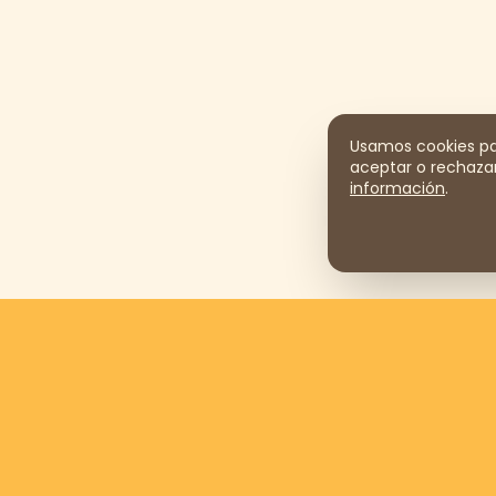
Usamos cookies par
aceptar o rechazar
información
.
Apóyanos donando