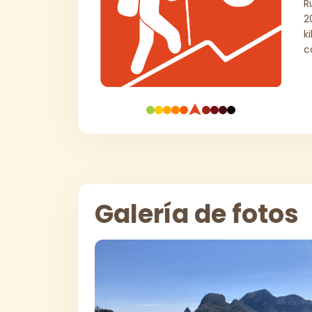
R
2
k
c
Galería de fotos