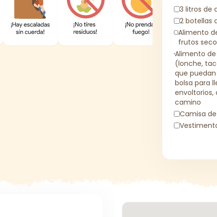
3 litros de
2 botellas 
Alimento de
frutos seco
Alimento de
(lonche, tac
que puedan a
bolsa para l
envoltorios
camino
Camisa de 
Vestimenta