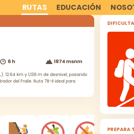
RUTAS
EDUCACIÓN
NOSO
DIFICULT
6 h
1874 msnm
NL): 12.64 km y 1,139 m de desnivel, pasando
dor del Fraile. Ruta 7B-II ideal para
PREPARA 