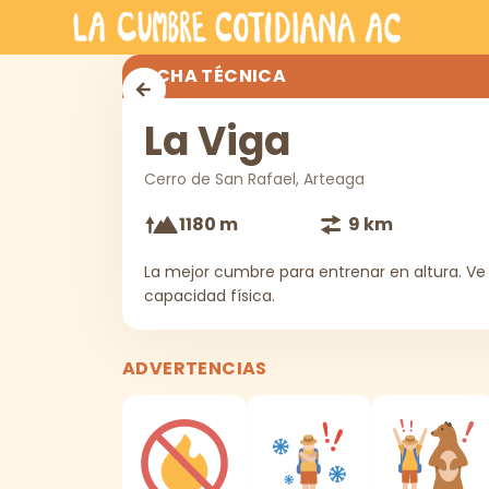
Saltar al contenido principal
La Viga
FICHA TÉCNICA
La Viga
Cerro de San Rafael, Arteaga
1180 m
9 km
La mejor cumbre para entrenar en altura. Ve h
capacidad física.
ADVERTENCIAS