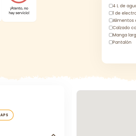
4 L de agu
1 de electro
Alimentos 
Calzado c
Manga lar
Pantalón
MAPS