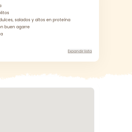
a
litos
dulces, salados y altos en proteína
on buen agarre
ga
Expandir lista