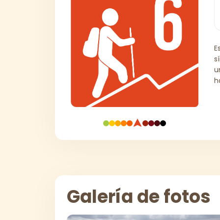
E
s
u
h
Galería de fotos