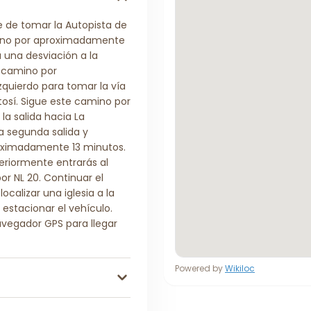
e de tomar la Autopista de
amino por aproximadamente
a una desviación a la
e camino por
zquierdo para tomar la vía
tosí. Sigue este camino por
a salida hacia La
a segunda salida y
proximadamente 13 minutos.
teriormente entrarás al
or NL 20. Continuar el
calizar una iglesia a la
estacionar el vehículo.
avegador GPS para llegar
Powered by
Wikiloc