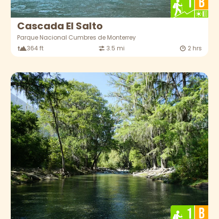
Cascada El Salto
Parque Nacional Cumbres de Monterrey
364 ft
3.5 mi
2 hrs