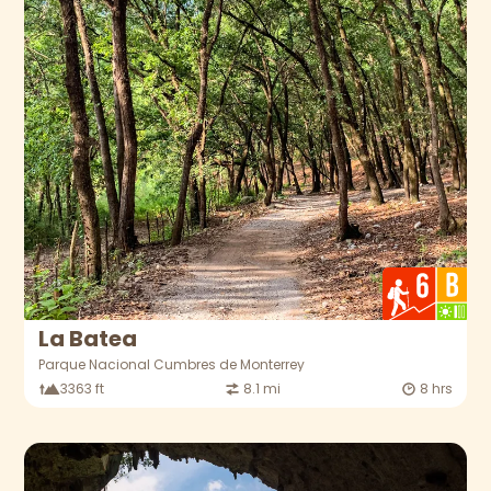
La Batea
Parque Nacional Cumbres de Monterrey
3363 ft
8.1 mi
8 hrs