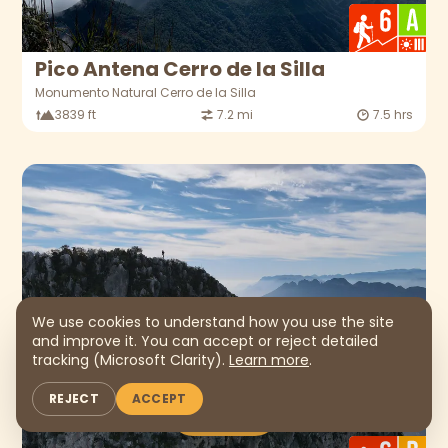
Pico Antena Cerro de la Silla
Monumento Natural Cerro de la Silla
3839 ft
7.2 mi
7.5 hrs
We use cookies to understand how you use the site
and improve it. You can accept or reject detailed
tracking (Microsoft Clarity).
Learn more
.
REJECT
ACCEPT
MAP