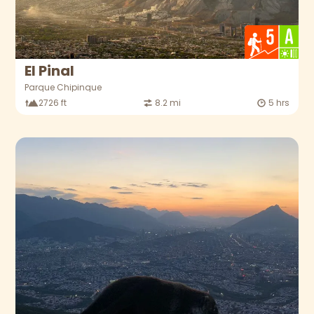
El Pinal
Parque Chipinque
2726 ft
8.2 mi
5 hrs