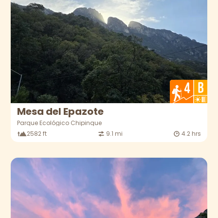
Mesa del Epazote
Parque Ecológico Chipinque
2582 ft
9.1 mi
4.2 hrs