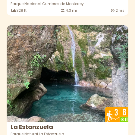
Parque Nacional Cumbres de Monterrey
328 ft
4.3 mi
2 hrs
La Estanzuela
Parque Natural La Estanzuela