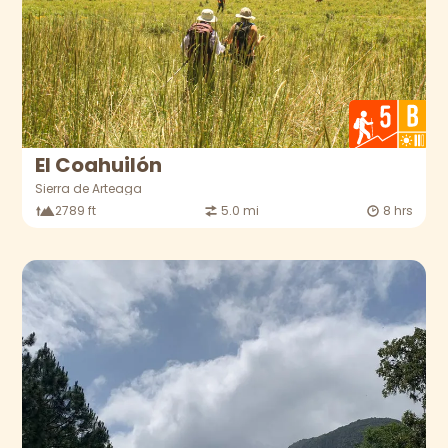
El Coahuilón
Sierra de Arteaga
2789 ft
5.0 mi
8 hrs